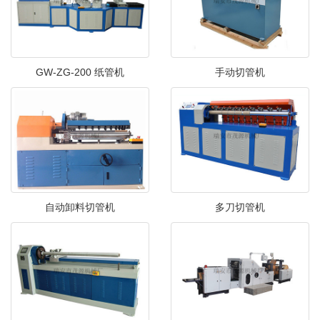
GW-ZG-200 纸管机
手动切管机
自动卸料切管机
多刀切管机