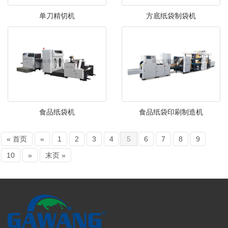
单刀精切机
方底纸袋制袋机
食品纸袋机
食品纸袋印刷制造机
« 首页
«
1
2
3
4
5
6
7
8
9
10
»
末页 »