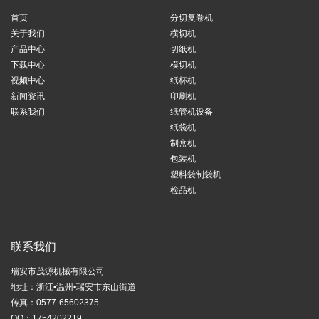
首页
分切复卷机
关于我们
横切机
产品中心
切纸机
下载中心
模切机
视频中心
纸杯机
新闻资讯
印刷机
联系我们
纸管机设备
纸袋机
制盒机
包装机
塑料袋制袋机
检品机
联系我们
瑞安市茂源机械有限公司
地址：浙江•温州•瑞安市东山街道
传真：0577-65602375
QQ：1754202219