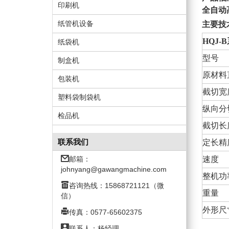
印刷机
全自动
纸管机设备
主要技
HQJ
纸袋机
型号
制盒机
原材料
包装机
截切宽
塑料袋制袋机
纵向分
检品机
截切长
联系我们
定长精
邮箱：
速度
johnyang@gawangmachine.com
整机功
咨询热线：15868721121（微
重量
信）
外形尺
传真：0577-65602375
联系人：杨经理