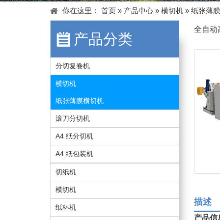
你在这里：
首页
»
产品中心
»
横切机
»
纸张薄
全自动
产品分类
分切复卷机
横切机
纸张薄膜横切机
滚刀分切机
A4 纸分切机
A4 纸包装机
切纸机
模切机
描述
纸杯机
产品信