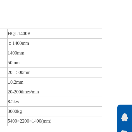
HQJ-1400B
￠1400mm
1400mm
50mm
20-1500mm
±0.2mm
20-200times/min
8.5kw
3000kg
5400×2200×1400(mm)