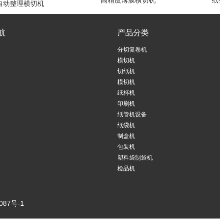
高精度薄膜横切机
纸
自动整理横切机
航
产品分类
分切复卷机
横切机
切纸机
模切机
纸杯机
印刷机
纸管机设备
纸袋机
制盒机
包装机
塑料袋制袋机
检品机
087号-1