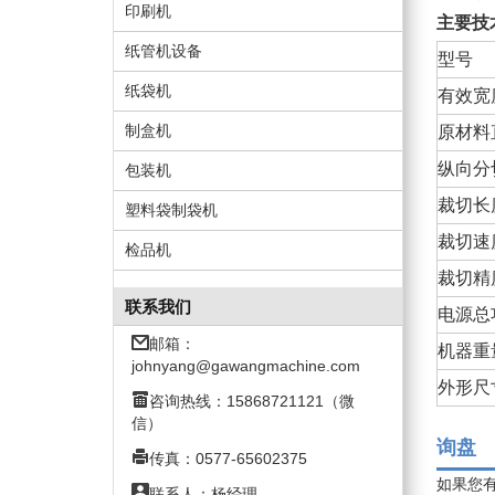
印刷机
主要技
纸管机设备
型号
纸袋机
有效宽
制盒机
原材料
纵向分
包装机
裁切长
塑料袋制袋机
裁切速
检品机
裁切精
联系我们
电源总
邮箱：
机器重
johnyang@gawangmachine.com
外形尺
咨询热线：15868721121（微
信）
询盘
传真：0577-65602375
如果您
联系人：杨经理